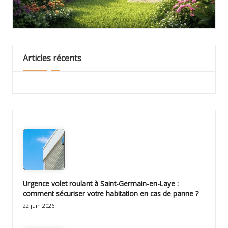
e
s
p
o
Articles récents
r
t
à
l
a
p
o
Urgence volet roulant à Saint-Germain-en-Laye :
comment sécuriser votre habitation en cas de panne ?
i
22 juin 2026
n