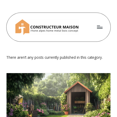
Skip
to
content
P
a
d
There aren’t any posts currently published in this category.
d
b
o
l
-
l