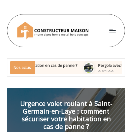
Skip
to
content
P
a
d
habitation en cas de panne ?
Pergola avec toit amovible ou fixe :
Nos actus
20 avril 2026
d
b
o
Urgence volet roulant à Saint-
l
Germain-en-Laye : comment
-
sécuriser votre habitation en
l
cas de panne ?