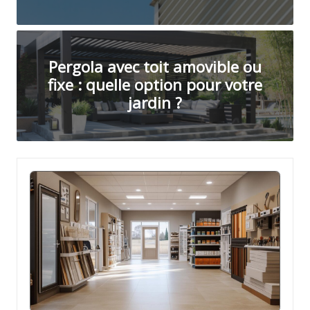
e
s
p
Pergola avec toit amovible ou
o
fixe : quelle option pour votre
jardin ?
r
t
à
l
a
p
o
i
n